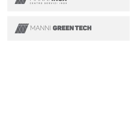
PRÁCE V MANNI
SKUPINĚ
Chceme, aby ti, kteří pracují ve skupině
Manni Group, mohli svobodně čelit a
neustále růst, ve zdravém a stimulujícím
pracovním prostředí. Proto realizujeme řadu
základních iniciativ pro rozvojové cíle
společnosti. Pro skupinu musí být osobní a