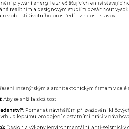
ání plýtvání energií a znečišťujících emisí stávajícího
áhá realitním a designovým studiím dosáhnout vysok
m v oblasti životního prostředí a znalosti stavby.
ešení inženýrským a architektonickým firmám v celé 
:
Aby se snížila složitost
radenství“
: Pomáhat návrhářům při zvažování klíčovýc
rhu a lepšímu propojení s ostatními hráči v návrhové
tů:
Design a výkony (environmentální, anti-seismický oh