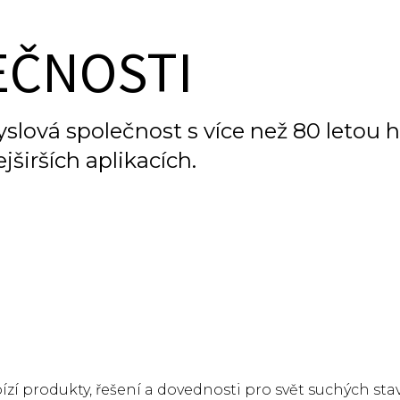
EČNOSTI
ová společnost s více než 80 letou hi
jširších aplikacích.
 produkty, řešení a dovednosti pro svět suchých sta