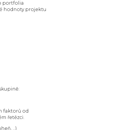
 portfolia
é hodnoty projektu
skupině:
h faktorů od
m řetězci.
eň, ...)