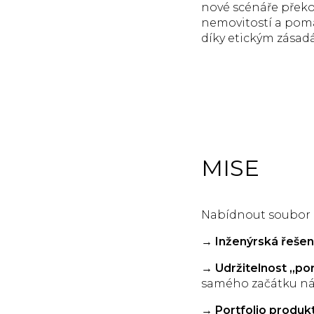
nové scénáře překon
nemovitostí a pom
díky etickým zásadá
MISE
Nabídnout soubor ř
→
Inženýrská řešení
→
Udržitelnost „po
samého začátku náv
→
Portfolio produk