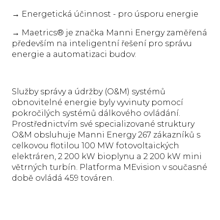
→ Energetická účinnost - pro úsporu energie
→ Maetrics® je značka Manni Energy zaměřená
především na inteligentní řešení pro správu
energie a automatizaci budov.
Služby správy a údržby (O&M) systémů
obnovitelné energie byly vyvinuty pomocí
pokročilých systémů dálkového ovládání.
Prostřednictvím své specializované struktury
O&M obsluhuje Manni Energy 267 zákazníků s
celkovou flotilou 100 MW fotovoltaických
elektráren, 2 200 kW bioplynu a 2 200 kW mini
větrných turbín. Platforma MEvision v současné
době ovládá 459 továren.