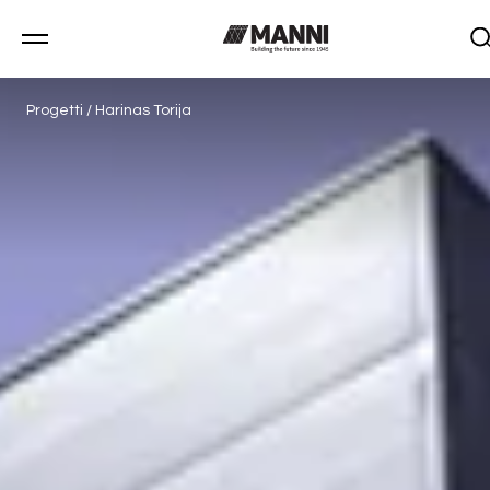
Progetti
/
Harinas Torija