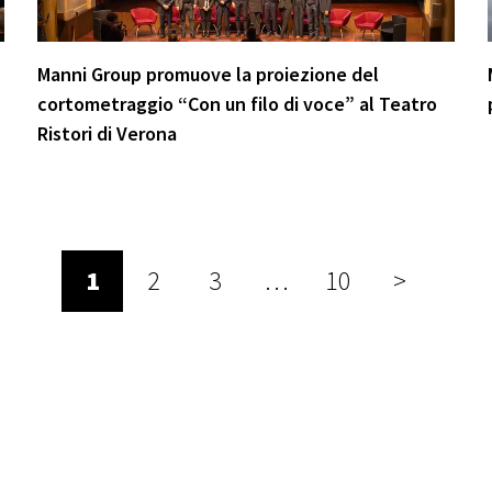
Manni Group promuove la proiezione del
cortometraggio “Con un filo di voce” al Teatro
Ristori di Verona
1
2
3
…
10
>