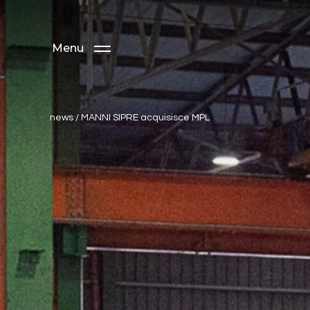
Menu
news
/
MANNI SIPRE acquisisce MPL