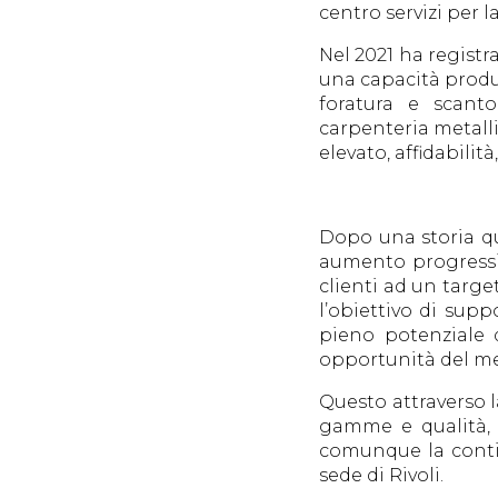
centro servizi per l
Nel 2021 ha registra
una capacità produtt
foratura e scanto
carpenteria metalli
elevato, affidabili
Dopo una storia qu
aumento progressivo
clienti ad un targe
l’obiettivo di supp
pieno potenziale 
opportunità del me
Questo attraverso 
gamme e qualità, a
comunque la continu
sede di Rivoli.