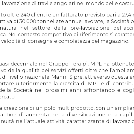
a lavorazione di travi e angolari nel mondo delle costru
to oltre 240 clienti e un fatturato previsto pari a 27,4
iva di 30.000 tonnellate annue lavorate, la Società off
natura nel settore della pre-lavorazione dell’acci
ca. Nel contesto competitivo di riferimento si carat
tà, velocità di consegna e completezza del magazzino.
asi decennale nel Gruppo Feralpi, MPL ha ottenuto o
 della qualità dei servizi offerti oltre che l’ampli
t di livello nazionale. Manni Sipre, attraverso questa a
ortare ulteriormente la crescita di MPL e di contrib
della Società nei prossimi anni affrontando e cogli
rcato.
la creazione di un polo multiprodotto, con un amplia
l fine di aumentarne la diversificazione e la capi
ità nell’’attuale attività caratterizzante di lavorazio