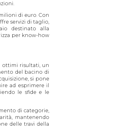
zioni.
 milioni di euro. Con
re servizi di taglio,
aio destinato alla
terizza per know-how
ttimi risultati, un
amento del bacino di
cquisizione, si pone
uire ad esprimere il
endo le sfide e le
mento di categorie,
llarità, mantenendo
ne delle travi della