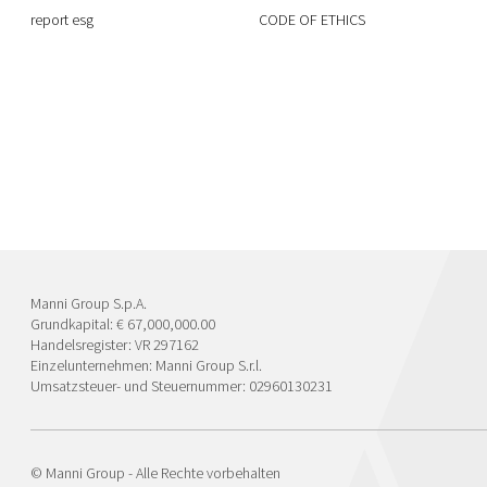
report esg
CODE OF ETHICS
Manni Group S.p.A.
Grundkapital: € 67,000,000.00
Handelsregister: VR 297162
Einzelunternehmen: Manni Group S.r.l.
Umsatzsteuer- und Steuernummer: 02960130231
© Manni Group - Alle Rechte vorbehalten