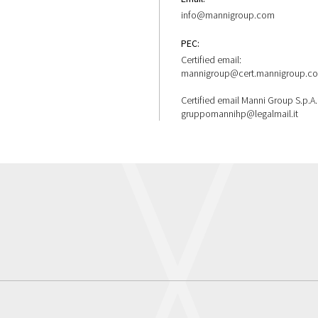
info@mannigroup.com
PEC:
Certified email:
mannigroup@cert.mannigroup.c
Certified email Manni Group S.p.A.
gruppomannihp@legalmail.it