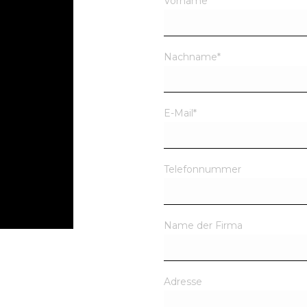
Vorname
*
Nachname
*
E-Mail
*
Telefonnummer
Name der Firma
Adresse