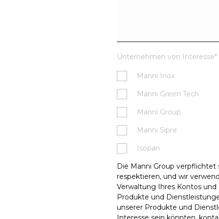
Unternehmen von Interesse
*
Manni Inox
Manni Green Tech
Manni Group
Manni Sipre
Isopan
Die Manni Group verpflichtet 
respektieren, und wir verwe
Verwaltung Ihres Kontos und 
Produkte und Dienstleistunge
unserer Produkte und Dienstle
Interesse sein könnten, konta