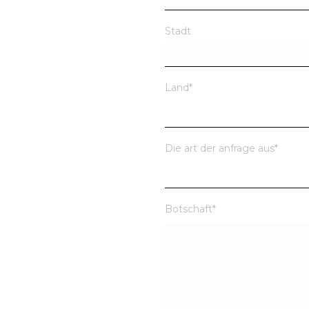
Stadt
Land
*
Die art der anfrage aus
*
Botschaft
*