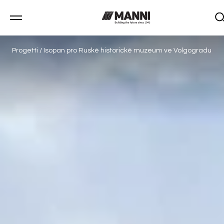
Progetti
/
Isopan pro Ruské historické muzeum ve Volgogradu