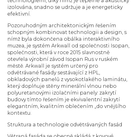
technologiemi, díky nimž je tepelně a akusticky
izolována, snadno se udržuje a je energeticky
efektivní.
Pozoruhodným architektonickým řešením
schopným kombinovat technologii a design, s
nímž byla dokončena obálka interaktivního
muzea, je systém Arkwall od společnosti Isopan,
společnosti, která v roce 2015 slavnostně
otevřela výrobní závod Isopan Rus v ruském
městě. Arkwall je systém určený pro
odvětrávané fasády sestávající z HPL,
obkladových panelů z vysokotlakého laminátu,
který doplňuje stěny minerální vlnou nebo
polyuretanovými izolačními panely: zakrytí
budovy tímto řešením je ekvivalentní zakrytí
elegantním, kvalitním oblečením „do vnějšího
kontextu.
Struktura a technologie odvětrávaných fasád
Větraná fasáda se obecně skládá z kovové