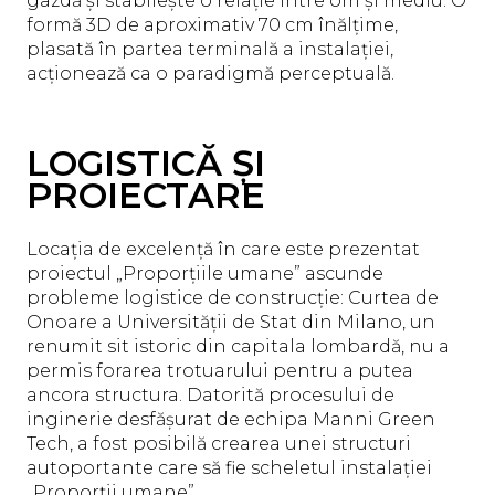
gazdă și stabilește o relație între om și mediu. O
formă 3D de aproximativ 70 cm înălțime,
plasată în partea terminală a instalației,
acționează ca o paradigmă perceptuală.
LOGISTICĂ ȘI
PROIECTARE
Locația de excelență în care este prezentat
proiectul „Proporțiile umane” ascunde
probleme logistice de construcție: Curtea de
Onoare a Universității de Stat din Milano, un
renumit sit istoric din capitala lombardă, nu a
permis forarea trotuarului pentru a putea
ancora structura. Datorită procesului de
inginerie desfășurat de echipa Manni Green
Tech, a fost posibilă crearea unei structuri
autoportante care să fie scheletul instalației
„Proporții umane”.