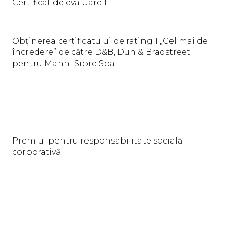
Certificat de evaluare 1
Obținerea certificatului de rating 1 „Cel mai de
încredere” de către D&B, Dun & Bradstreet
pentru Manni Sipre Spa.
Premiul pentru responsabilitate socială
corporativă
Premiu conferit de Confindustria Verona
Grupului Manni Hp Spa pentru că a întreprins
o cale completă către responsabilitatea socială
a întreprinderilor, care vizează maximizarea