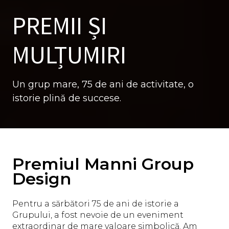
PREMII ȘI
MULȚUMIRI
Un grup mare, 75 de ani de activitate, o
istorie plină de succese.
Premiul Manni Group
Design
Pentru a sărbători 75 de ani de istorie a
Grupului, a fost nevoie de un eveniment
extraordinar de mare valoare simbolică. Am