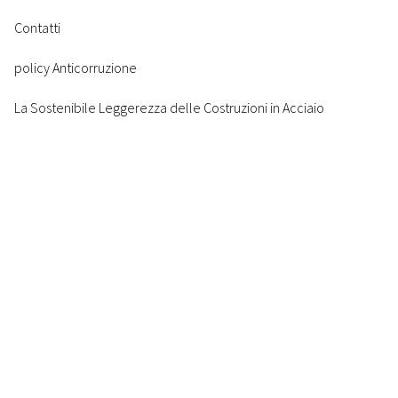
Contatti
policy Anticorruzione
La Sostenibile Leggerezza delle Costruzioni in Acciaio
Modello di Organizzazione 231
CONTATTI
Telefono:
+39 045 8088911
Email:
info@mannigroup.com
PEC:
Certified email: mannigroup@cert.mannigroup.com