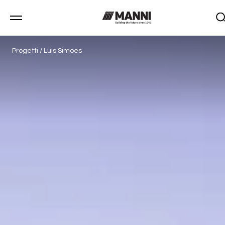
Progetti
/
Luis Simoes