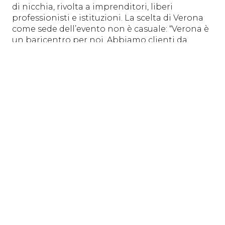
di nicchia, rivolta a imprenditori, liberi
professionisti e istituzioni. La scelta di Verona
come sede dell’evento non è casuale: “Verona è
un baricentro per noi. Abbiamo clienti da
Milano, Bergamo, Brescia e Padova. È una
posizione fondamentale”, ha dichiarato Josef
Prader, sottolineando il
ruolo strategico della
città scaligera
come un punto di incontro
privilegiato per imprenditori e professionisti.
L’evento di Prader Bank ha rappresentato
un’occasione per testimoniare come il valore
dell’innovazione e della collaborazione
strategica siano chiavi per affrontare le sfide
future. Con un tema ispiratore come “Into the
Sphere, Out of the Box”, l’evento ha invitato i
partecipanti a riflettere sulle proprie scelte e
obiettivi futuri, celebrando al contempo l’inizio
di un nuovo anno. La presenza di Manni Group
ha aggiunto ulteriore valore all’incontro,
testimoniando come la
sinergia tra aziende e