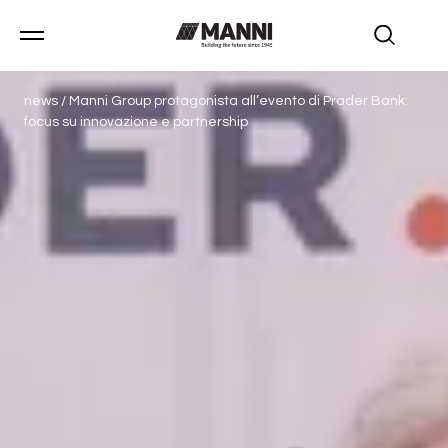
news
/
Manni Group protagonista all’evento di Prader Bank:
focus su innovazione e partnership