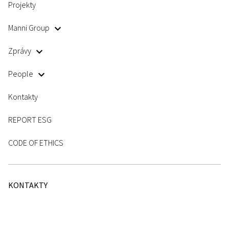
Projekty
Manni Group
Zprávy
People
Kontakty
REPORT ESG
CODE OF ETHICS
KONTAKTY
Telefon:
+39 045 8088911