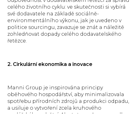
odpovědnost v dodavatelském řetězci za správu
celého životního cyklu: ve skutečnosti si vybírá
své dodavatele na základě sociálně-
environmentálního výkonu, jak je uvedeno v
politice sourcingu, zavazuje se znát a náležitě
zohledňovat dopady celého dodavatelského
řetězce.
2. Cirkulární ekonomika a inovace
Manni Group je inspirována principy
oběhového hospodářství, aby minimalizovala
spotřebu přírodních zdrojů a produkci odpadu,
a usiluje o vytvoření zcela kruhového
ocelářského odvětví. Aby tuto změnu provedl,
investuje do výzkumu a vývoje a využívá analýzu
životního cyklu (LCA) jako nástroj k vedení své
práce a považuje spolupráci s partnery a