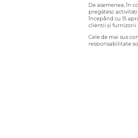
De asemenea, în co
pregătesc activităț
începând cu 15 apri
clienții și furnizorii.
Cele de mai sus conf
responsabilitate soc