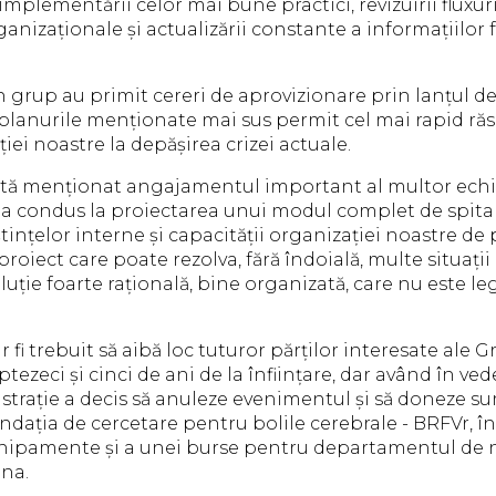
mplementării celor mai bune practici, revizuirii fluxur
izaționale și actualizării constante a informațiilor 
grup au primit cereri de aprovizionare prin lanțul d
e, planurile menționate mai sus permit cel mai rapid răs
iei noastre la depășirea crizei actuale.
tă menționat angajamentul important al multor ech
 a condus la proiectarea unui modul complet de spital 
tințelor interne și capacității organizației noastre de
 proiect care poate rezolva, fără îndoială, multe situații
luție foarte rațională, bine organizată, care nu este l
r fi trebuit să aibă loc tuturor părților interesate ale 
ptezeci și cinci de ani de la înființare, dar având în ved
strație a decis să anuleze evenimentul și să doneze su
dația de cercetare pentru bolile cerebrale - BRFVr, î
echipamente și a unei burse pentru departamentul de 
ona.