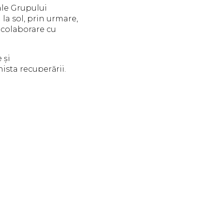
ale Grupului
la sol, prin urmare,
n colaborare cu
 și
nista recuperării.
Enrico Frizzera
general Manni Group