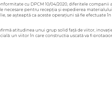
nformitate cu DPCM 10/04/2020, diferitele companii 
ile necesare pentru recepția și expedierea materialului 
lie, se așteaptă ca aceste operațiuni să fie efectuate î
irmă atitudinea unui grup solid față de viitor, inovație
ială; un viitor în care construcția uscată va fi protago
CEO și director 