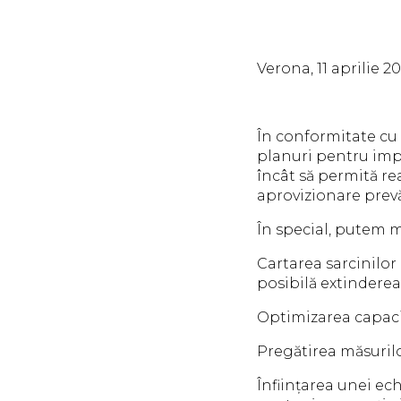
Verona, 11 aprilie 2
În conformitate cu
planuri pentru imp
încât să permită rea
aprovizionare prevă
În special, putem 
Cartarea sarcinilor 
posibilă extinderea 
Optimizarea capacit
Pregătirea măsuril
Înființarea unei ec