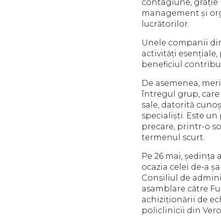
contagiune, grație i
management și organ
lucrătorilor.
Unele companii din 
activități esențial
beneficiul contribuț
De asemenea, meri
întregul grup, care
sale, datorită cunoș
specialiști. Este un
precare, printr-o so
termenul scurt.
Pe 26 mai, ședința a
ocazia celei de-a șa
Consiliul de admini
asamblare către Fun
achiziționării de 
policlinicii din Ver