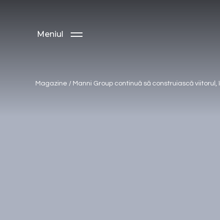
Meniul
Magazine
/
Manni Group continuă să construiască viitorul, î