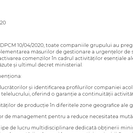
020
 DPCM 10/04/2020, toate companiile grupului au preg
lementarea măsurilor de gestionare a urgențelor de să
ctivarea comenzilor în cadrul activităților esențiale al
zute și ultimul decret ministerial.
menționa:
lucrătorilor și identificarea profilurilor companiei aco
telelucrului, oferind o garanție a continuității activită
ăților de producție în diferitele zone geografice ale g
or de management pentru a reduce necesitatea mutări
hipe de lucru multidisciplinare dedicată obținerii minim