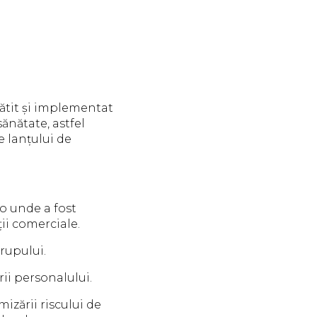
ătit și implementat
nătate, astfel
e lanțului de
lo unde a fost
ții comerciale.
rupului.
i personalului.
izării riscului de