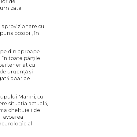
ilor de
furnizate
e aprovizionare cu
puns posibil, în
ipe din aproape
în toate părțile
 parteneriat cu
 de urgență și
egată doar de
Grupului Manni, cu
ere situația actuală,
ma cheltuieli de
n favoarea
neurologie al