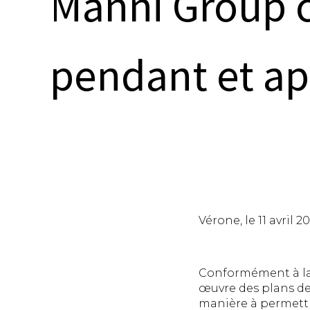
Manni Group c
pendant et apr
Vérone, le 11 avril 2
Conformément à la 
œuvre des plans de
manière à permettre