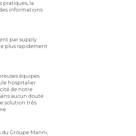
 pratiques, la
 des informations
ent par supply
 le plus rapidement
breuses équipes
le hospitalier
acité de notre
t sans aucun doute
e solution très
me.
es du Groupe Manni,