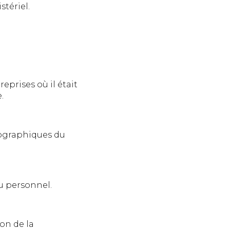
tériel.
reprises où il était
.
éographiques du
u personnel.
ion de la