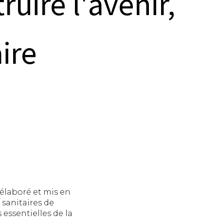
uire l'avenir,
ire
élaboré et mis en
sanitaires de
essentielles de la