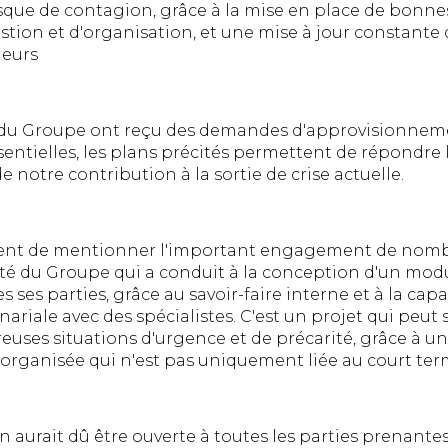
sque de contagion, grâce à la mise en place de bonnes
estion et d'organisation, et une mise à jour constante
leurs
s du Groupe ont reçu des demandes d'approvisionnem
ssentielles, les plans précités permettent de répondre
de notre contribution à la sortie de crise actuelle.
ment de mentionner l'important engagement de nom
ité du Groupe qui a conduit à la conception d'un modu
 ses parties, grâce au savoir-faire interne et à la cap
ariale avec des spécialistes. C'est un projet qui peu
uses situations d'urgence et de précarité, grâce à un
 organisée qui n'est pas uniquement liée au court ter
on aurait dû être ouverte à toutes les parties prenant