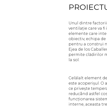
PROIECT
Unul dintre factori
ventilație care va f
elemente care inte
obiectiv, echipa de
pentru a construi 
Ejea de los Caballer
permite clădirilor 
la sol.
Celălalt element de
este acoperișul. O 
ce privește tempera
reducând astfel cos
funcționarea sistem
interne, aceasta tre