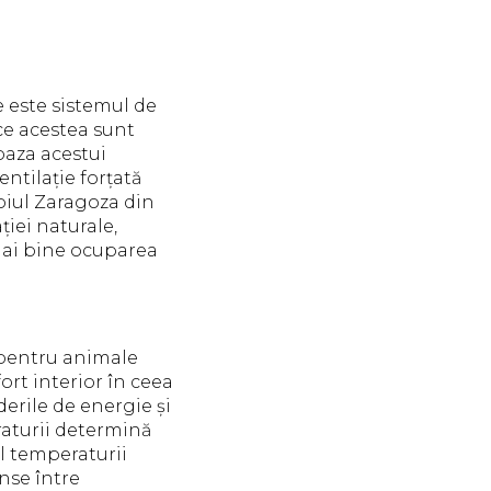
e este sistemul de
ece acestea sunt
baza acestui
ntilație forțată
piul Zaragoza din
ției naturale,
 mai bine ocuparea
i pentru animale
rt interior în ceea
erile de energie și
raturii determină
ul temperaturii
inse între