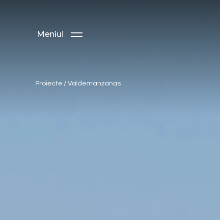
Meniul
Proiecte
/
Valdemanzanas