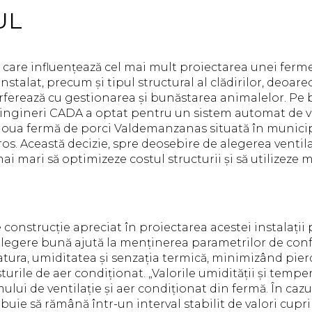
UL
i care influențează cel mai mult proiectarea unei ferm
i instalat, precum și tipul structural al clădirilor, deoar
rferează cu gestionarea și bunăstarea animalelor. Pe 
 ingineri CADA a optat pentru un sistem automat de ve
noua fermă de porci Valdemanzanas situată în munici
os. Această decizie, spre deosebire de alegerea ventila
mai mari să optimizeze costul structurii și să utilizeze
 construcție apreciat în proiectarea acestei instalați
alegere bună ajută la menținerea parametrilor de confo
tura, umiditatea și senzația termică, minimizând pierd
turile de aer condiționat. „Valorile umidității și tempe
ului de ventilație și aer condiționat din fermă. În caz
buie să rămână într-un interval stabilit de valori cupr