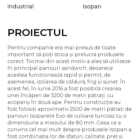
Industrial
Isopan
PROIECTUL
Pentru companie era mai presus de toate
important să poți stoca și prelucra produsele
corect. Tocmai din acest motiv a ales să utilizeze
în principal panouri sandwich, deoarece
acestea funcționează rapid și permit, de
asemenea, izolarea de căldură, frig și sunet. În
acest fel, în iunie 2016 a fost posibilă crearea
unei încăperi de 3200 de metri pătrați, cu
acoperiș în două ape. Pentru construcție au
fost folosiți aproximativ 2500 de metri pătrați de
panouri Isoparete Evo de culoare turcoaz cu o
dimensiune a miezului de 80 mm. Ceea ce a
convins cel mai mult despre produsele Isopan a
fost combinația lor de sfaturi, calitate, preț și