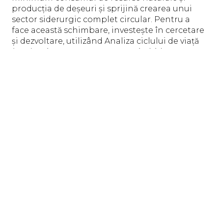
producția de deșeuri și sprijină crearea unui
sector siderurgic complet circular. Pentru a
face această schimbare, investește în cercetare
și dezvoltare, utilizând Analiza ciclului de viață
(ACV) ca instrument pentru a-și ghida
activitatea și consideră că colaborarea cu
partenerii și furnizorii este esențială pentru
atingerea obiectivelor stabilite în politica de
durabilitate.
Pentru a realiza un model de clădire circulară,
Grupul dezvoltă sisteme de construcții
exterioare și uscate ca instrumente concrete
pentru decarbonizarea sectorului. În plus,
susține răspândirea sistemelor de evaluare a
durabilității clădirilor ca instrument de evaluare
și minimizare a impactului acestora asupra
mediului, precum și pentru a asigura sănătatea
mediului și bunăstarea utilizatorilor finali.