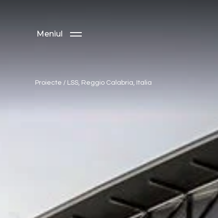
Meniul
Proiecte
/
LSS, Reggio Calabria, Italia