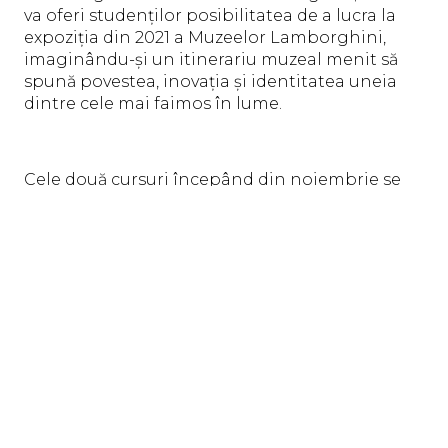
va oferi studenților posibilitatea de a lucra la
expoziția din 2021 a Muzeelor ​​Lamborghini,
imaginându-și un itinerariu muzeal menit să
spună povestea, inovația și identitatea uneia
dintre cele mai faimos în lume.
Cele două cursuri începând din noiembrie se
referă, din două perspective diferite, la peisaj și
mediu.
Arhitectura Regenerării va oferi proiectanților
instrumentele pentru a înțelege și îmbunătăți
memoria arhitecturii istorice, recuperând-o ca
element de inspirație pentru combinația de
intervenții contemporane, variind de la situri
arheologice și industriale. Cursul se va încheia
cu o lucrare despre Rocca dei Conti Guidi din