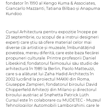
fondator în 1990 al Kengo Kuma & Associates,
Giancarlo Mazzanti, Tatiana Bilbao și Anapuma
Kundoo.
Cursul Arhitectura pentru expoziție începe pe
23 septembrie, cu scopul de a instrui designeri
experți care știu să ofere material celor mai
diverse căi artistice și muzeale, îmbunătățind
povestea, mereu diferită, care este baza fiecărei
propuneri culturale. Printre profesorii Daniel
Libeskind, fondatorul faimosului său studio de
arhitectură în 1989 la Berlin, Paolo Matteuzzi,
care s-a alăturat lui Zaha Hadid Architects în
2002 lucrând la proiectul MAXXI din Roma,
Giuseppe Zampieri, fondatorul biroului David
Chipperfield Arhitecți din Milano și directorul
biroului austriac al Snøhetta Patrick Lüth.
Cursul este în colaborare cu MUDETEC - Muzeul
Tehnologiilor Automobili Lamborghini, care le