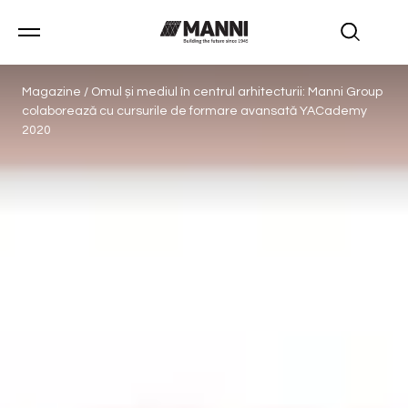
Magazine
/
Omul și mediul în centrul arhitecturii: Manni Group
colaborează cu cursurile de formare avansată YACademy
2020