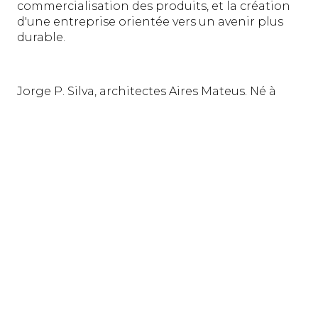
commercialisation des produits, et la création
d'une entreprise orientée vers un avenir plus
durable.
Jorge P. Silva, architectes Aires Mateus. Né à
Lisbonne en 1976, il est diplômé en architecture
de l'Université Lusíada de la capitale portugaise
en 1998: depuis cette année, il collabore avec le
studio fondédité par Manuel Aires Mateus, pour
qui il tient de nombreuses conférences à
travers le monde. Il coordonne également de
nombreux concours et projets internationaux
de design: en 2002 pour le concours
international du Grand Musée égyptien (prix
spécial), en 2008 le concours pour la
rénovation du jardin botanique et du parc
Mayer à Lisbonne (projet gagnant), en 2019 des
immeubles mixtes du quartier Brazza à
Bordeaux.