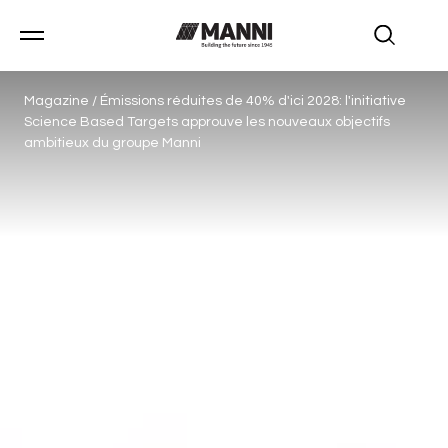
Magazine
/
Émissions réduites de 40% d'ici 2028: l'initiative
Science Based Targets approuve les nouveaux objectifs
ambitieux du groupe Manni