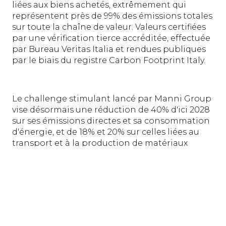
liées aux biens achetés, extrêmement qui
représentent près de 99% des émissions totales
sur toute la chaîne de valeur. Valeurs certifiées
par une vérification tierce accréditée, effectuée
par Bureau Veritas Italia et rendues publiques
par le biais du registre Carbon Footprint Italy.
Le challenge stimulant lancé par Manni Group
vise désormais une réduction de 40% d'ici 2028
sur ses émissions directes et sa consommation
d'énergie, et de 18% et 20% sur celles liées au
transport et à la production de matériaux
achetés par ses fournisseurs. En juillet 2020,
SBTi a approuvé les nouveaux objectifs
ambitieux du Groupe Manni, confirmant qu'ils
sont conformes à l'Accord de Paris, dans la
catégorie «bien en dessous de 2 ° C».