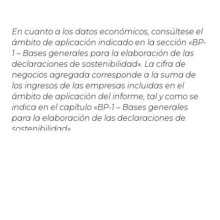
En cuanto a los datos económicos, consúltese el
ámbito de aplicación indicado en la sección «BP-
1 – Bases generales para la elaboración de las
declaraciones de sostenibilidad». La cifra de
negocios agregada corresponde a la suma de
los ingresos de las empresas incluidas en el
ámbito de aplicación del informe, tal y como se
indica en el capítulo «BP-1 – Bases generales
para la elaboración de las declaraciones de
sostenibilidad».
La facturación no incluye la correspondiente a la
unidad de negocio Panels —la empresa
conjunta entre Manni Group y Marcegaglia Steel
—, que asciende a 433 millones de euros, lo que
corresponde a la participación del 50 % de Manni
Group.