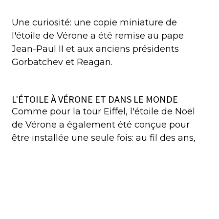
Une curiosité: une copie miniature de
l'étoile de Vérone a été remise au pape
Jean-Paul II et aux anciens présidents
Gorbatchev et Reagan.
L'ÉTOILE À VÉRONE ET DANS LE MONDE
Comme pour la tour Eiffel, l'étoile de Noël
de Vérone a également été conçue pour
être installée une seule fois: au fil des ans,
cependant, la citoyenneté s'est fait la sienne
et a continué à être installée sur la place
centrale de la ville, Piazza Bra. .
Une curiosité: une copie miniature de
l'étoile de Vérone a été remise au pape